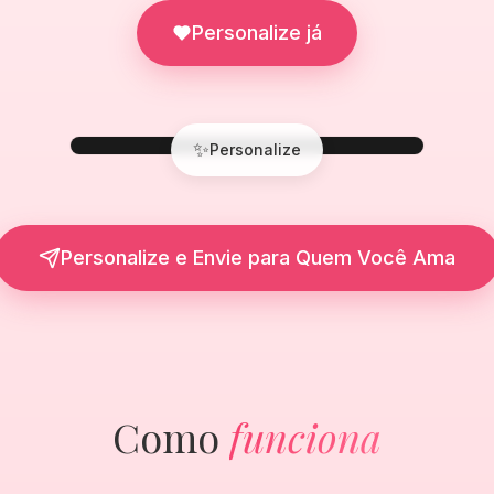
Personalize já
✨
Personalize
Personalize e Envie para Quem Você Ama
Como
funciona