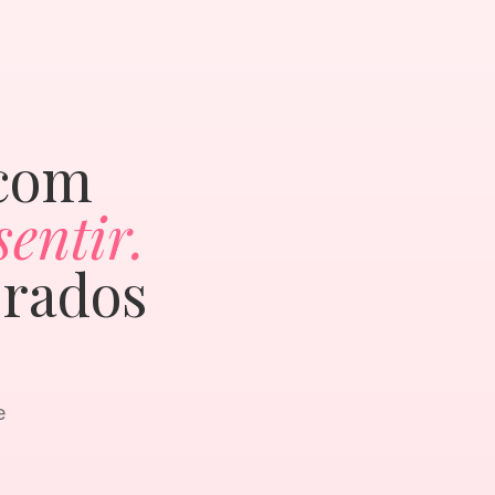
 com
entir.
orados
e