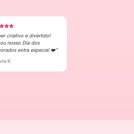
er criativo e divertido!
ou nosso Dia dos
rados extra especial ❤️
"
rla R.