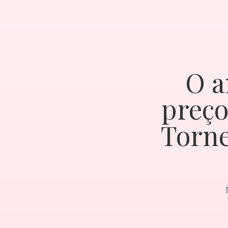
O a
preço
Torne