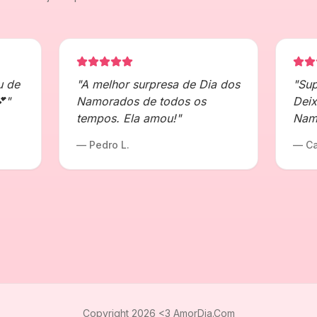
u de
"
A melhor surpresa de Dia dos
"
Sup
💕
"
Namorados de todos os
Deix
tempos. Ela amou!
"
Namo
—
Pedro L.
—
Ca
Copyright 2026 <3 AmorDia.Com